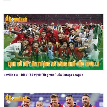
Sevilla FC – Điều Thú Vị Về “Ông Vua” Của Europa League