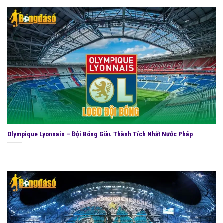
Olympique Lyonnais – Đội Bóng Giàu Thành Tích Nhất Nước Pháp