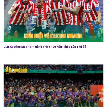
CLB Atletico Madrid – Hành Trình 120 Năm Thép Lửa Thủ Đô