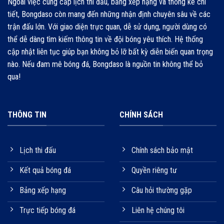
Ngoài việc cung cấp lịch thi đấu, bảng xếp hạng và thống kê chi
đấu ra sao, cầu thủ phong độ như thế nào. Đi kèm với đó là
tiết, Bongdaso còn mang đến những nhận định chuyên sâu về các
hàng loạt nội dung hấp dẫn liên quan đến sân cổ không thể bỏ
trận đấu lớn. Với giao diện trực quan, dễ sử dụng, người dùng có
lỡ.
thể dễ dàng tìm kiếm thông tin về đội bóng yêu thích. Hệ thống
cập nhật liên tục giúp bạn không bỏ lỡ bất kỳ diễn biến quan trọng
nào. Nếu đam mê bóng đá, Bongdaso là nguồn tin không thể bỏ
qua!
THÔNG TIN
CHÍNH SÁCH
Lịch thi đấu
Chính sách bảo mật
Tin bóng đá mới nhất
Kết quả bóng đá
Quyền riêng tư
Bảng xếp hạng
Câu hỏi thường gặp
Lịch thi đấu bóng đá
Trực tiếp bóng đá
Liên hệ chúng tôi
Website
Bongdaso
còn cung cấp đầy đủ cho bạn
lịch thi
đấu
của các giải đấu bóng đá thế giới và khu vực như: World