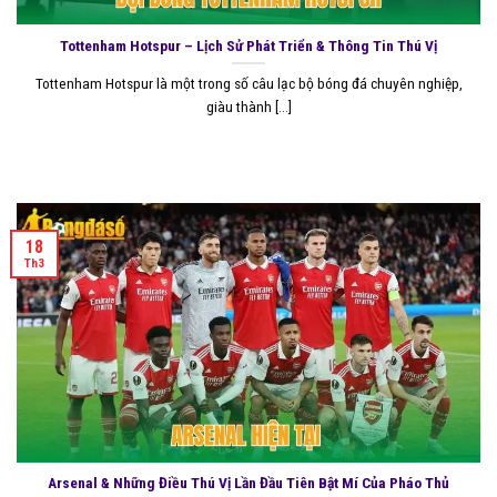
Tottenham Hotspur – Lịch Sử Phát Triển & Thông Tin Thú Vị
Tottenham Hotspur là một trong số câu lạc bộ bóng đá chuyên nghiệp,
giàu thành [...]
18
Th3
Arsenal & Những Điều Thú Vị Lần Đầu Tiên Bật Mí Của Pháo Thủ