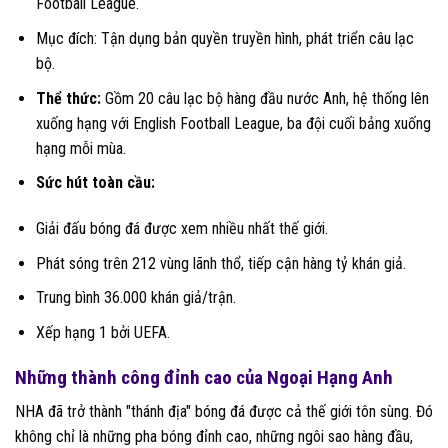
Football League.
Mục đích: Tận dụng bản quyền truyền hình, phát triển câu lạc
bộ.
Thể thức:
Gồm 20 câu lạc bộ hàng đầu nước Anh, hệ thống lên
xuống hạng với English Football League, ba đội cuối bảng xuống
hạng mỗi mùa.
Sức hút toàn cầu:
Giải đấu bóng đá được xem nhiều nhất thế giới.
Phát sóng trên 212 vùng lãnh thổ, tiếp cận hàng tỷ khán giả.
Trung bình 36.000 khán giả/trận.
Xếp hạng 1 bởi UEFA.
Những thành công đỉnh cao của Ngoại Hạng Anh
NHA đã trở thành "thánh địa" bóng đá được cả thế giới tôn sùng. Đó
không chỉ là những pha bóng đỉnh cao, những ngôi sao hàng đầu,