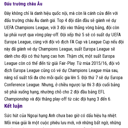
Đấu trường châu Âu
Đây không chỉ là danh hiệu quốc nội, mà còn là cánh cửa đến với
đấu trường châu Âu danh giá. Top 4 đội dẫn đầu sẽ giành vé dự
UEFA Champions League, với 3 đội vào thẳng vòng bảng, đội còn
lại phải vượt qua vòng play-off. Đội xếp thứ 5 sẽ có suất dự UEFA
Europa League, cùng với đội vô địch FA Cup và League Cup nếu đội
này đã giành vé dự Champions League, suất Europa League sẽ
dành cho đội có thứ hạng cao hơn.
Thậm chí, một suất Europa
League còn có thể đến từ giải Fair-Play. Từ mùa 2015/16, đội vô
địch Europa League cũng có vé dự Champions League mùa sau,
nâng số suất tối đa cho mỗi quốc gia lên 5. Đội thứ 7 sẽ dự Europa
Conference League. Nhưng, ở chiều ngược lại thì 3 đội cuối bảng
sẽ phải xuống hạng, nhường chỗ cho 2 đội đầu bảng EFL
Championship và đội thắng play-off từ các đội hạng 3 đến 6.
Kết luận
Sức hút của Ngoại hạng Anh chưa bao giờ có dấu hiệu hạ nhiệt.
Mỗi mùa giải là một cuộc phiêu lưu mới, với những bất ngờ, những