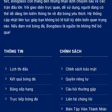
tiết, Bongdaso còn mang đến những nhận định chuyên sâu về các
trận đấu lớn. Với giao diện trực quan, dễ sử dụng, người dùng có
thể dễ dàng tìm kiếm thông tin về đội bóng yêu thích. Hệ thống
cập nhật liên tục giúp bạn không bỏ lỡ bất kỳ diễn biến quan trọng
nào. Nếu đam mê bóng đá, Bongdaso là nguồn tin không thể bỏ
qua!
THÔNG TIN
CHÍNH SÁCH
Lịch thi đấu
Chính sách bảo mật
Kết quả bóng đá
Quyền riêng tư
Bảng xếp hạng
Câu hỏi thường gặp
Trực tiếp bóng đá
Liên hệ chúng tôi
Biên Tập Viên Thành Nhân