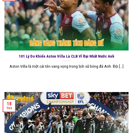
101 Lý Do Khiến Aston Villa Là CLB Vĩ Đại Nhất Nước Anh
Aston Villa là một cái tên vang vọng trong lịch sử bóng đá Anh. Đội [...]
18
Th3