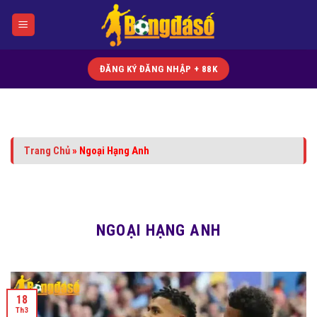
Bỏ
qua
nội
dung
ĐĂNG KÝ ĐĂNG NHẬP + 88K
Trang Chủ
»
Ngoại Hạng Anh
NGOẠI HẠNG ANH
18
Th3