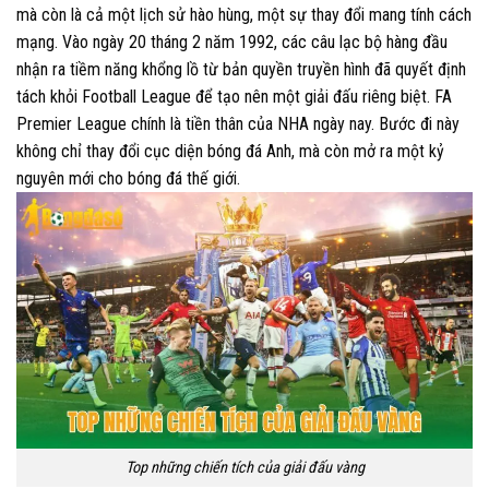
mà còn là cả một lịch sử hào hùng, một sự thay đổi mang tính cách
mạng. Vào ngày 20 tháng 2 năm 1992, các câu lạc bộ hàng đầu
nhận ra tiềm năng khổng lồ từ bản quyền truyền hình đã quyết định
tách khỏi Football League để tạo nên một giải đấu riêng biệt. FA
Premier League chính là tiền thân của NHA ngày nay. Bước đi này
không chỉ thay đổi cục diện bóng đá Anh, mà còn mở ra một kỷ
nguyên mới cho bóng đá thế giới.
Top những chiến tích của giải đấu vàng