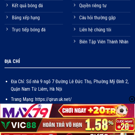
Kết quả bóng đá
Quyền riêng tư
Bảng xếp hạng
Câu hỏi thường gặp
Trực tiếp bóng đá
Liên hệ chúng tôi
Biên Tập Viên Thành Nhân
ĐỊA CHỈ
Địa Chỉ:
Số nhà 9 ngõ 7 Đường Lê Đức Thọ, Phường Mỹ Đình 2,
Quận Nam Từ Liêm, Hà Nội
Trang Mạng: https://qirun.uk.net/
HagTag:
#bongdaso #nhacaibongdaso #bonggdasocom #nohu
#thethao #banca #xoso