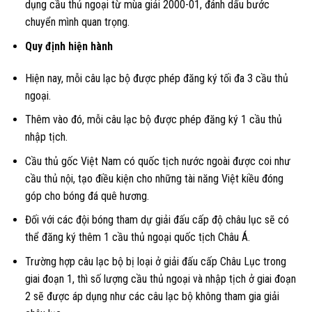
dụng cầu thủ ngoại từ mùa giải 2000-01, đánh dấu bước
chuyển mình quan trọng.
Quy định hiện hành
Hiện nay, mỗi câu lạc bộ được phép đăng ký tối đa 3 cầu thủ
ngoại.
Thêm vào đó, mỗi câu lạc bộ được phép đăng ký 1 cầu thủ
nhập tịch.
Cầu thủ gốc Việt Nam có quốc tịch nước ngoài được coi như
cầu thủ nội, tạo điều kiện cho những tài năng Việt kiều đóng
góp cho bóng đá quê hương.
Đối với các đội bóng tham dự giải đấu cấp độ châu lục sẽ có
thể đăng ký thêm 1 cầu thủ ngoại quốc tịch Châu Á.
Trường hợp câu lạc bộ bị loại ở giải đấu cấp Châu Lục trong
giai đoạn 1, thì số lượng cầu thủ ngoại và nhập tịch ở giai đoạn
2 sẽ được áp dụng như các câu lạc bộ không tham gia giải