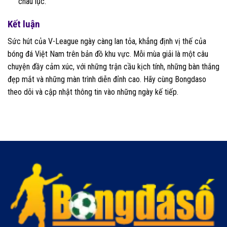
châu lục.
Kết luận
Sức hút của V-League ngày càng lan tỏa, khẳng định vị thế của
bóng đá Việt Nam trên bản đồ khu vực. Mỗi mùa giải là một câu
chuyện đầy cảm xúc, với những trận cầu kịch tính, những bàn thắng
đẹp mắt và những màn trình diễn đỉnh cao. Hãy cùng Bongdaso
theo dõi và cập nhật thông tin vào những ngày kế tiếp.