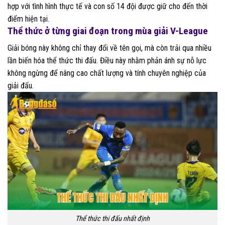
hợp với tình hình thực tế và con số 14 đội được giữ cho đến thời
điểm hiện tại.
Thể thức ở từng giai đoạn trong mùa giải V-League
Giải bóng này không chỉ thay đổi về tên gọi, mà còn trải qua nhiều
lần biến hóa thể thức thi đấu. Điều này nhằm phản ánh sự nỗ lực
không ngừng để nâng cao chất lượng và tính chuyên nghiệp của
giải đấu.
Thể thức thi đấu nhất định