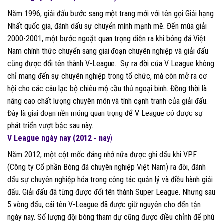
Năm 1996, giải đấu bước sang một trang mới với tên gọi Giải hạng
Nhất quốc gia, đánh dấu sự chuyển mình mạnh mẽ. Đến mùa giải
2000-2001, một bước ngoặt quan trọng diễn ra khi bóng đá Việt
Nam chính thức chuyển sang giai đoạn chuyên nghiệp và giải đấu
cũng được đổi tên thành V-League.
Sự ra đời của V League không
chỉ mang đến sự chuyên nghiệp trong tổ chức, mà còn mở ra cơ
hội cho các câu lạc bộ chiêu mộ cầu thủ ngoại binh. Đồng thời là
nâng cao chất lượng chuyên môn và tính cạnh tranh của giải đấu.
Đây là giai đoạn nền móng quan trọng để V League có được sự
phát triển vượt bậc sau này.
V League ngày nay (2012 - nay)
Năm 2012, một cột mốc đáng nhớ nữa được ghi dấu khi VPF
(Công ty Cổ phần Bóng đá chuyên nghiệp Việt Nam) ra đời, đánh
dấu sự chuyên nghiệp hóa trong công tác quản lý và điều hành giải
đấu. Giải đấu đã từng được đổi tên thành Super League. Nhưng sau
5 vòng đấu, cái tên V-League đã được giữ nguyên cho đến tận
ngày nay. Số lượng đội bóng tham dự cũng được điều chỉnh để phù