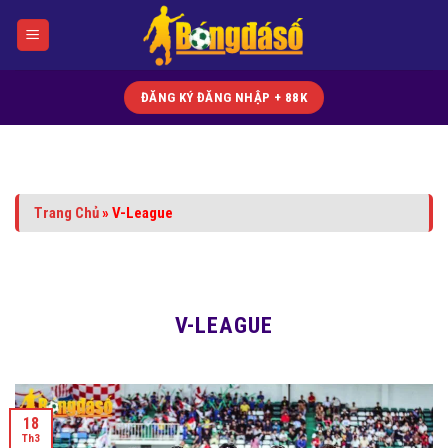
Bỏ
qua
nội
dung
ĐĂNG KÝ ĐĂNG NHẬP + 88K
Trang Chủ
»
V-League
V-LEAGUE
18
Th3