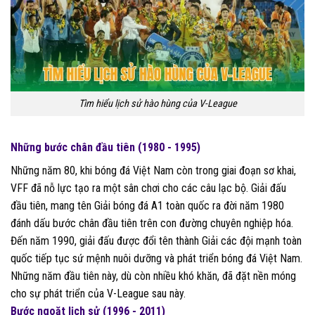
Tìm hiểu lịch sử hào hùng của V-League
Những bước chân đầu tiên (1980 - 1995)
Những năm 80, khi bóng đá Việt Nam còn trong giai đoạn sơ khai,
VFF đã nỗ lực tạo ra một sân chơi cho các câu lạc bộ. Giải đấu
đầu tiên, mang tên Giải bóng đá A1 toàn quốc ra đời năm 1980
đánh dấu bước chân đầu tiên trên con đường chuyên nghiệp hóa.
Đến năm 1990, giải đấu được đổi tên thành Giải các đội mạnh toàn
quốc tiếp tục sứ mệnh nuôi dưỡng và phát triển bóng đá Việt Nam.
Những năm đầu tiên này, dù còn nhiều khó khăn, đã đặt nền móng
cho sự phát triển của V-League sau này.
Bước ngoặt lịch sử (1996 - 2011)