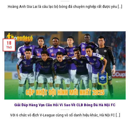
Hoàng Anh Gia Lai là câu lạc bộ bóng đá chuyên nghiệp rất được yêu [...]
18
Th3
Giải Đáp Hàng Vạn Câu Hỏi Vì Sao Về CLB Bóng Đá Hà Nội FC
Với 6 chức vô địch V-League cùng vô số danh hiệu khác, Hà Nội FC [...]