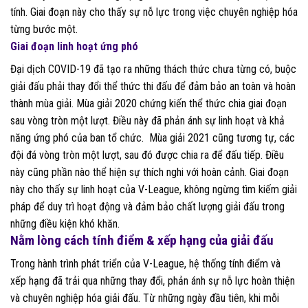
tính. Giai đoạn này cho thấy sự nỗ lực trong việc chuyên nghiệp hóa
từng bước một.
Giai đoạn linh hoạt ứng phó
Đại dịch COVID-19 đã tạo ra những thách thức chưa từng có, buộc
giải đấu phải thay đổi thể thức thi đấu để đảm bảo an toàn và hoàn
thành mùa giải. Mùa giải 2020 chứng kiến thể thức chia giai đoạn
sau vòng tròn một lượt. Điều này đã phản ánh sự linh hoạt và khả
năng ứng phó của ban tổ chức.
Mùa giải 2021 cũng tương tự, các
đội đá vòng tròn một lượt, sau đó được chia ra để đấu tiếp. Điều
này cũng phần nào thể hiện sự thích nghi với hoàn cảnh. Giai đoạn
này cho thấy sự linh hoạt của V-League, không ngừng tìm kiếm giải
pháp để duy trì hoạt động và đảm bảo chất lượng giải đấu trong
những điều kiện khó khăn.
Nằm lòng cách tính điểm & xếp hạng của giải đấu
Trong hành trình phát triển của V-League, hệ thống tính điểm và
xếp hạng đã trải qua những thay đổi, phản ánh sự nỗ lực hoàn thiện
và chuyên nghiệp hóa giải đấu. Từ những ngày đầu tiên, khi mỗi