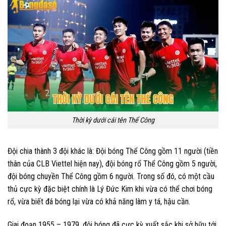
Thời kỳ dưới cái tên Thể Công
Đội chia thành 3 đội khác là: Đội bóng Thể Công gồm 11 người (tiền
thân của CLB Viettel hiện nay), đội bóng rổ Thể Công gồm 5 người,
đội bóng chuyền Thể Công gồm 6 người. Trong số đó, có một cầu
thủ cực kỳ đặc biệt chính là Lý Đức Kim khi vừa có thể chơi bóng
rổ, vừa biết đá bóng lại vừa có khả năng làm y tá, hậu cần.
Giai đoạn 1955 – 1979, đội bóng đã cực kỳ xuất sắc khi sở hữu tới