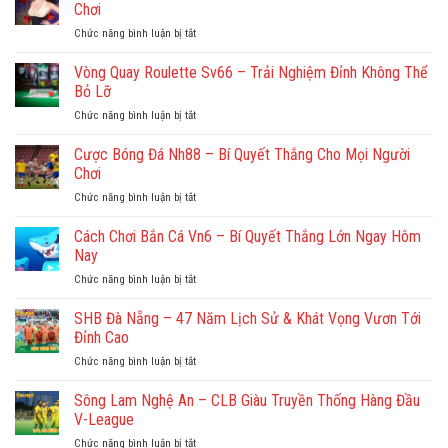
HitClub
Chơi
&
Chức năng bình luận bị tắt
ở
SunWin
Cách
giả
Đếm
Vòng Quay Roulette Sv66 – Trải Nghiệm Đỉnh Không Thể
mạo
Bài
–
Bỏ Lỡ
Blackjack
Chỉ
Chức năng bình luận bị tắt
ở
VN6
truy
Vòng
–
cập
Quay
Cược Bóng Đá Nh88 – Bí Quyết Thắng Cho Mọi Người
Bí
đúng
Roulette
Quyết
Chơi
hit.club
Sv66
Hot
và
Chức năng bình luận bị tắt
ở
–
Cho
sun.win
Cược
Trải
Người
Bóng
Cách Chơi Bắn Cá Vn6 – Bí Quyết Thắng Lớn Ngay Hôm
Nghiệm
Chơi
Đá
Đỉnh
Nay
Nh88
Không
Chức năng bình luận bị tắt
ở
–
Thể
Cách
Bí
Bỏ
Chơi
SHB Đà Nẵng – 47 Năm Lịch Sử & Khát Vọng Vươn Tới
Quyết
Lỡ
Bắn
Thắng
Đỉnh Cao
Cá
Cho
Chức năng bình luận bị tắt
ở
Vn6
Mọi
SHB
–
Người
Đà
Sông Lam Nghệ An – CLB Giàu Truyền Thống Hàng Đầu
Bí
Chơi
Nẵng
Quyết
V-League
–
Thắng
Chức năng bình luận bị tắt
ở
47