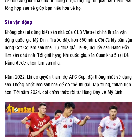
về đội cũng luôn là chủ đề nóng được mọi người quan tâm. Một vài
tổng hợp sau sẽ giúp bạn hiểu hơn về họ:
Sân vận động
Không phải ai cũng biết sân nhà của CLB Viettel chính là sân vận
động quốc gia Mỹ Đình. Trước đây, hơn 350 năm, đội đã lấy sân vận
động Cột Cờ làm sân nhà. Từ mùa giải 1998, đội lấy sân Hàng Đẫy
làm sân chủ nhà. Tới giải hạng Nhì quốc gia, sân Quân khu 5 tại Đà
Nẵng được chọn làm sân nhà.
Năm 2022, khi có quyền tham dự AFC Cup, đội thống nhất sử dụng
sân Thống Nhất làm sân nhà để có thể thi đấu tập trung, thuận tiện
hơn. Tới năm 2024, đội chính thức rời từ Hàng Đẫy về Mỹ Đình.