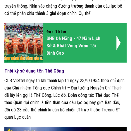
truyền thống. Nhìn vào chặng đường trưởng thành của câu lạc bộ
có thể phân chia thành 3 giai đoạn chính. Cụ thể:
Đọc Thêm
SHB Đà Nẵng - 47 Năm Lịch
Sử & Khát Vọng Vươn Tới
Đỉnh Cao
Thời kỳ sử dụng tên Thể Công
CLB Viettel ngay từ khi thành lập từ ngày 23/9/1954 theo chỉ định
của Chủ nhiệm Tổng cục Chính trị – Đại tướng Nguyễn Chí Thanh
đã lấy lên gọi là Thể Công. Lúc đó, Đoàn công tác Thể dục Thể
thao Quân đội chính là tiền thân của câu lạc bộ bây giờ. Ban đầu,
đội có 23 cầu thủ chính là cán bộ chiến sĩ trực thuộc Trường Sĩ
quan Lục quân.