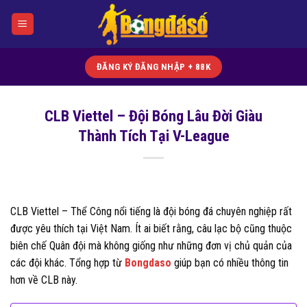
Bỏ
qua
nội
dung
ĐĂNG KÝ ĐĂNG NHẬP + 88K
CLB Viettel – Đội Bóng Lâu Đời Giàu
Thành Tích Tại V-League
CLB Viettel – Thể Công nổi tiếng là đội bóng đá chuyên nghiệp rất
được yêu thích tại Việt Nam. Ít ai biết rằng, câu lạc bộ cũng thuộc
biên chế Quân đội mà không giống như những đơn vị chủ quản của
các đội khác. Tổng hợp từ
Bongdaso
giúp bạn có nhiều thông tin
hơn về CLB này.