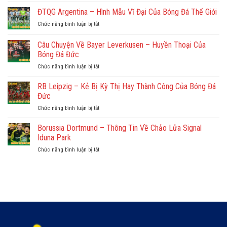
Đội
Lòng
&
Tuyển
ĐTQG Argentina – Hình Mẫu Vĩ Đại Của Bóng Đá Thế Giới
Về
Những
Brazil
Đội
Thế
Chức năng bình luận bị tắt
ở
–
Tuyển
Hệ
ĐTQG
Huyền
Quốc
Vàng
Argentina
Câu Chuyện Về Bayer Leverkusen – Huyền Thoại Của
Thoại
Gia
–
Với
Bóng Đá Đức
Uruguay
Hình
Vũ
Chức năng bình luận bị tắt
ở
Mẫu
Điệu
Câu
Vĩ
Samba
Chuyện
Đại
RB Leipzig – Kẻ Bị Kỳ Thị Hay Thành Công Của Bóng Đá
Trên
Về
Của
Đức
Sân
Bayer
Bóng
Cỏ
Chức năng bình luận bị tắt
ở
Leverkusen
Đá
RB
–
Thế
Leipzig
Borussia Dortmund – Thông Tin Về Chảo Lửa Signal
Huyền
Giới
–
Thoại
Iduna Park
Kẻ
Của
Chức năng bình luận bị tắt
ở
Bị
Bóng
Borussia
Kỳ
Đá
Dortmund
Thị
Đức
–
Hay
Thông
Thành
Tin
Công
Về
Của
Chảo
Bóng
Lửa
Đá