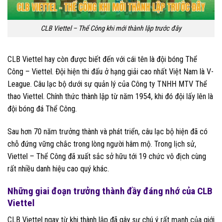
CLB Viettel – Thể Công khi mới thành lập trước đây
CLB Viettel hay còn được biết đến với cái tên là đội bóng Thể
Công – Viettel. Đội hiện thi đấu ở hạng giải cao nhất Việt Nam là V-
League. Câu lạc bộ dưới sự quản lý của Công ty TNHH MTV Thể
thao Viettel. Chính thức thành lập từ năm 1954, khi đó đội lấy lên là
đội bóng đá Thể Công.
Sau hơn 70 năm trưởng thành và phát triển, câu lạc bộ hiện đã có
chỗ đứng vững chắc trong lòng người hâm mộ. Trong lịch sử,
Viettel – Thể Công đã xuất sắc sở hữu tới 19 chức vô địch cùng
rất nhiều danh hiệu cao quý khác.
Những giai đoạn trưởng thành đầy đáng nhớ của CLB
Viettel
CLB Viettel ngay từ khi thành lập đã gây sự chú ý rất mạnh của giới