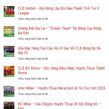
Lớn
Sông
Năm
Ngay
Lam
CLB Viettel – Đội Bóng Lâu Đời Giàu Thành Tích Tại V-
Lịch
Hôm
Nghệ
Sử
League
Nay
An
&
Chức năng bình luận bị tắt
ở
–
Khát
CLB
CLB
Vọng
Viettel
Hoàng Anh Gia Lai – “Dream Team” Tài Năng Của Bóng
Giàu
Vươn
–
Truyền
Đá Việt
Tới
Đội
Thống
Đỉnh
Chức năng bình luận bị tắt
ở
Bóng
Hàng
Cao
Hoàng
Lâu
Đầu
Anh
Giải Đáp Hàng Vạn Câu Hỏi Vì Sao Về CLB Bóng Đá Hà
Đời
V-
Gia
Giàu
Nội FC
League
Lai
Thành
Chức năng bình luận bị tắt
ở
–
Tích
Giải
“Dream
Tại
Đáp
CLB AS Roma – Sắc Vàng Kiêu Hãnh, Huyền Thoại Thành
Team”
V-
Hàng
Tài
Rome
League
Vạn
Năng
Chức năng bình luận bị tắt
ở
Câu
Của
CLB
Hỏi
Bóng
AS
Inter Milan – Huyền Thoại Nerazzurri & Tin Tức Hot 2025
Vì
Đá
Roma
Sao
Việt
Chức năng bình luận bị tắt
ở
–
Về
Inter
Sắc
CLB
Milan
AC Milan – Câu Chuyện Huyền Thoại Về Đội Bóng Đỏ –
Vàng
Bóng
–
Kiêu
Đen
Đá