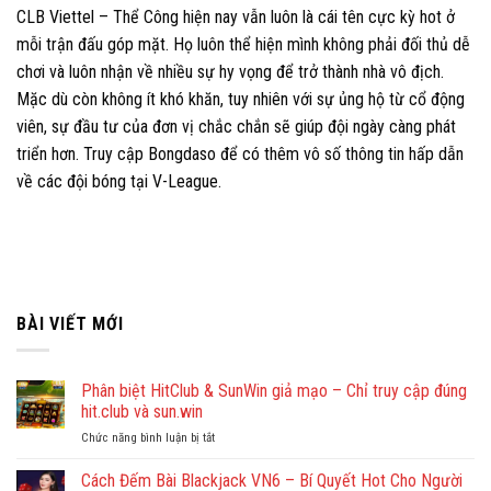
CLB Viettel – Thể Công hiện nay vẫn luôn là cái tên cực kỳ hot ở
mỗi trận đấu góp mặt. Họ luôn thể hiện mình không phải đối thủ dễ
chơi và luôn nhận về nhiều sự hy vọng để trở thành nhà vô địch.
Mặc dù còn không ít khó khăn, tuy nhiên với sự ủng hộ từ cổ động
viên, sự đầu tư của đơn vị chắc chắn sẽ giúp đội ngày càng phát
triển hơn. Truy cập Bongdaso để có thêm vô số thông tin hấp dẫn
về các đội bóng tại V-League.
BÀI VIẾT MỚI
Phân biệt HitClub & SunWin giả mạo – Chỉ truy cập đúng
hit.club và sun.win
Chức năng bình luận bị tắt
ở
Phân
biệt
Cách Đếm Bài Blackjack VN6 – Bí Quyết Hot Cho Người