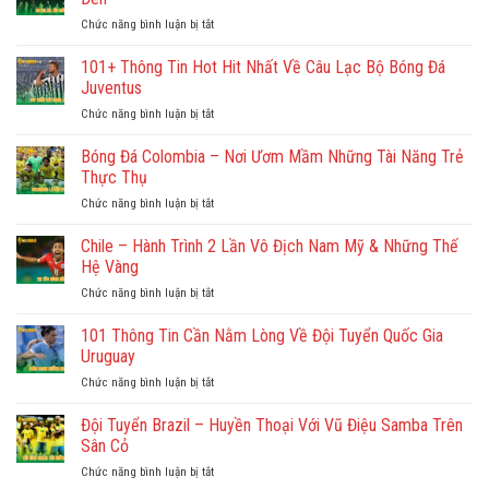
Huyền
Hãnh,
Hà
Chức năng bình luận bị tắt
ở
Thoại
Huyền
Nội
AC
Nerazzurri
Thoại
FC
Milan
&
101+ Thông Tin Hot Hit Nhất Về Câu Lạc Bộ Bóng Đá
Thành
–
Tin
Juventus
Rome
Câu
Tức
Chức năng bình luận bị tắt
ở
Chuyện
Hot
101+
Huyền
2025
Thông
Bóng Đá Colombia – Nơi Ươm Mầm Những Tài Năng Trẻ
Thoại
Tin
Về
Thực Thụ
Hot
Đội
Chức năng bình luận bị tắt
ở
Hit
Bóng
Bóng
Nhất
Đỏ
Đá
Chile – Hành Trình 2 Lần Vô Địch Nam Mỹ & Những Thế
Về
–
Colombia
Câu
Hệ Vàng
Đen
–
Lạc
Chức năng bình luận bị tắt
ở
Nơi
Bộ
Chile
Ươm
Bóng
–
101 Thông Tin Cần Nằm Lòng Về Đội Tuyển Quốc Gia
Mầm
Đá
Hành
Những
Uruguay
Juventus
Trình
Tài
Chức năng bình luận bị tắt
ở
2
Năng
101
Lần
Trẻ
Thông
Đội Tuyển Brazil – Huyền Thoại Với Vũ Điệu Samba Trên
Vô
Thực
Tin
Địch
Sân Cỏ
Thụ
Cần
Nam
Chức năng bình luận bị tắt
ở
Nằm
Mỹ