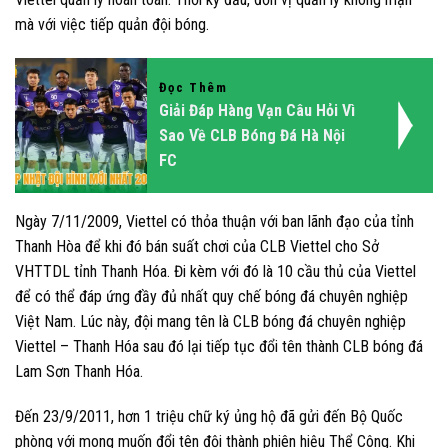
mà với việc tiếp quản đội bóng.
Đọc Thêm
Giải Đáp Hàng Vạn Câu Hỏi Vì
Sao Về CLB Bóng Đá Hà Nội
FC
Ngày 7/11/2009, Viettel có thỏa thuận với ban lãnh đạo của tỉnh
Thanh Hòa để khi đó bán suất chơi của CLB Viettel cho Sở
VHTTDL tỉnh Thanh Hóa. Đi kèm với đó là 10 cầu thủ của Viettel
để có thể đáp ứng đầy đủ nhất quy chế bóng đá chuyên nghiệp
Việt Nam. Lúc này, đội mang tên là CLB bóng đá chuyên nghiệp
Viettel – Thanh Hóa sau đó lại tiếp tục đổi tên thành CLB bóng đá
Lam Sơn Thanh Hóa.
Đến 23/9/2011, hơn 1 triệu chữ ký ủng hộ đã gửi đến Bộ Quốc
phòng với mong muốn đổi tên đội thành phiên hiệu Thể Công. Khi