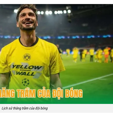
Lịch sử thăng trầm của đội bóng