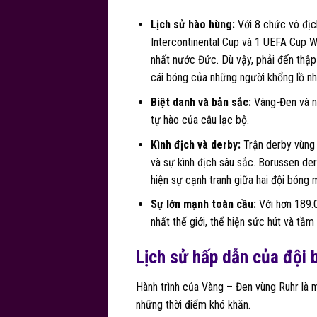
Lịch sử hào hùng:
Với 8 chức vô đị
Intercontinental Cup và 1 UEFA Cup W
nhất nước Đức. Dù vậy, phải đến thập
cái bóng của những người khổng lồ n
Biệt danh và bản sắc:
Vàng-Đen và n
tự hào của câu lạc bộ.
Kình địch và derby:
Trận derby vùng 
và sự kình địch sâu sắc. Borussen de
hiện sự cạnh tranh giữa hai đội bóng 
Sự lớn mạnh toàn cầu:
Với hơn 189.0
nhất thế giới, thể hiện sức hút và tầm
Lịch sử hấp dẫn của đội
Hành trình của Vàng – Đen vùng Ruhr là 
những thời điểm khó khăn.