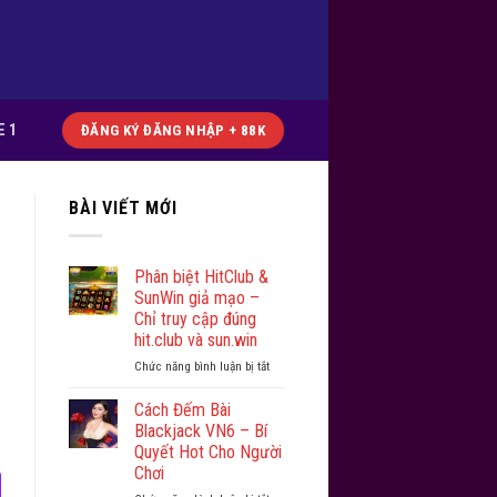
E 1
ĐĂNG KÝ ĐĂNG NHẬP + 88K
BÀI VIẾT MỚI
Phân biệt HitClub &
SunWin giả mạo –
Chỉ truy cập đúng
hit.club và sun.win
Chức năng bình luận bị tắt
ở
Phân
biệt
Cách Đếm Bài
HitClub
Blackjack VN6 – Bí
&
Quyết Hot Cho Người
SunWin
Chơi
giả