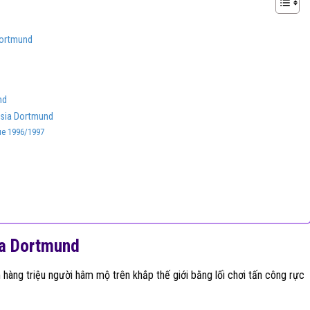
Dortmund
nd
ssia Dortmund
e 1996/1997
ia Dortmund
 hàng triệu người hâm mộ trên khắp thế giới bằng lối chơi tấn công rực