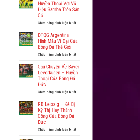
Mỹ
Tin
Huyền Thoại Với Vũ
&
Cần
Điệu Samba Trên Sân
Những
Nằm
Cỏ
Thế
Lòng
Hệ
Về
Chức năng bình luận bị tắt
ở
Vàng
Đội
Đội
Tuyển
Tuyển
ĐTQG Argentina –
Quốc
Brazil
Hình Mẫu Vĩ Đại Của
Gia
–
Bóng Đá Thế Giới
Uruguay
Huyền
Chức năng bình luận bị tắt
ở
Thoại
ĐTQG
Với
Argentina
Vũ
Câu Chuyện Về Bayer
–
Điệu
Leverkusen – Huyền
Hình
Samba
Thoại Của Bóng Đá
Mẫu
Trên
Đức
Vĩ
Sân
Đại
Chức năng bình luận bị tắt
Cỏ
ở
Của
Câu
Bóng
Chuyện
RB Leipzig – Kẻ Bị
Đá
Về
Kỳ Thị Hay Thành
Thế
Bayer
Công Của Bóng Đá
Giới
Leverkusen
Đức
–
Huyền
Chức năng bình luận bị tắt
ở
Thoại
RB
Của